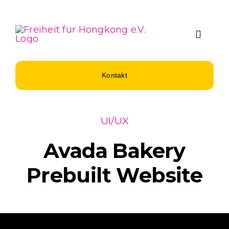
Zum
Inhalt
springen
Toggle
Naviga
Über Uns
Kontakt
Spenden u
UI/UX
Unsere Pro
Avada Bakery
Prebuilt Website
Aktuelles