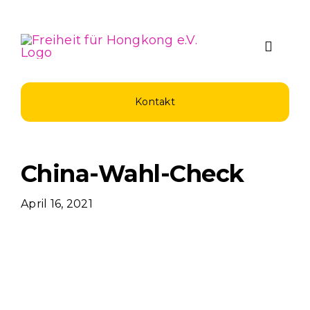
Zum
Inhalt
springen
Toggle
Naviga
Über Uns
Kontakt
Spenden u
China-Wahl-Check
Unsere Pro
April 16, 2021
Aktuelles